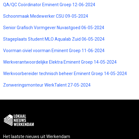
QA/QC Coördinator Eminent Groep 12-06-2024
Schoonmaak Medewerker CSU 09-05-2024
Senior Grafisch Vormgever Nuvastgoed 06-05-2024
Stageplaats Student MLO Aqualab Zuid 06-05-2024
Voorman civiel voorman Eminent Groep 11-06-2024
Werkverantwoordelijke Elektra Eminent Groep 14-05-2024
Werkvoorbereider technisch beheer Eminent Groep 14-05-2024
Zonweringsmonteur WerkTalent 27-05-2024
Het laatste nieuws uit Werkendam