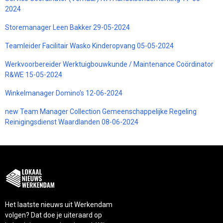
2024
Storemanager Leen Bakker 29-05-2024
Teamleider Facilitair Wasko Kinderopvang 05-05-2024
Werkvoorbereider Werktuigbouwkunde / Maintenance Coördinator
R&WE 15-05-2024
Winkelmanager Domino’s 12-06-2024
new Team Manager Collection Gemeenschappelijke Regeling
Reinigingsdienst Waardlanden 08-06-2024
Het laatste nieuws uit Werkendam
volgen? Dat doe je uiteraard op