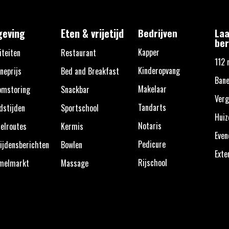
eving
Eten & vrijetijd
Bedrijven
Laa
ber
Kapper
iteiten
Restaurant
112 
Kinderopvang
neprijs
Bed and Breakfast
Ban
Makelaar
omstoring
Snackbar
Verg
Tandarts
dstijden
Sportschool
Huiz
Notaris
elroutes
Kermis
Eve
Pedicure
ijdensberichten
Bowlen
Exte
Rijschool
melmarkt
Massage