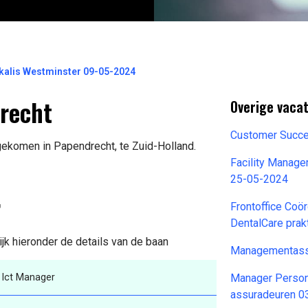
kalis Westminster 09-05-2024
recht
Overige vaca
Customer Succ
jgekomen in Papendrecht, te Zuid-Holland.
Facility Manage
25-05-2024
r
Frontoffice Coö
DentalCare prak
ijk hieronder de details van de baan
Managementassi
Ict Manager
Manager Persone
assuradeuren 0