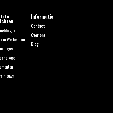
tste
Informatie
ichten
Contact
meldingen
Over ons
en in Werkendam
Blog
unningen
en te koop
nementen
rn nieuws