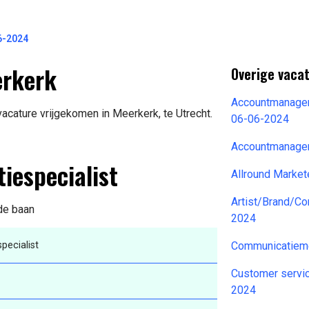
6-2024
erkerk
Overige vaca
Accountmanager
acature vrijgekomen in Meerkerk, te Utrecht.
06-06-2024
Accountmanager
iespecialist
Allround Marke
Artist/Brand/C
 de baan
2024
ecialist
Communicatiem
Customer serv
2024