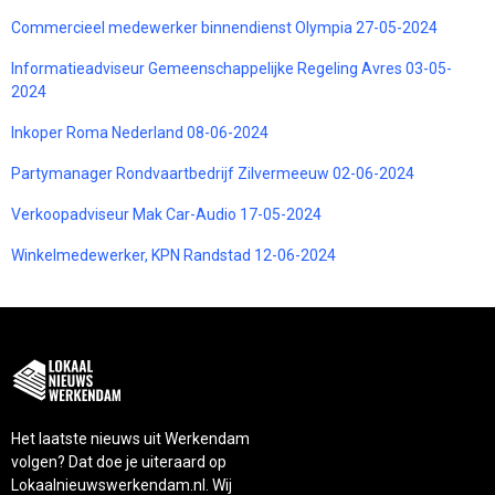
Commercieel medewerker binnendienst Olympia 27-05-2024
Informatieadviseur Gemeenschappelijke Regeling Avres 03-05-
2024
Inkoper Roma Nederland 08-06-2024
Partymanager Rondvaartbedrijf Zilvermeeuw 02-06-2024
Verkoopadviseur Mak Car-Audio 17-05-2024
Winkelmedewerker, KPN Randstad 12-06-2024
Het laatste nieuws uit Werkendam
volgen? Dat doe je uiteraard op
Lokaalnieuwswerkendam.nl. Wij