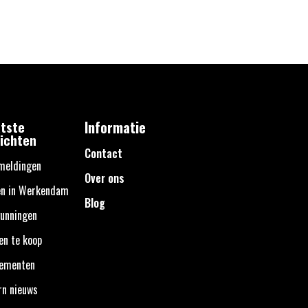
tste
Informatie
ichten
Contact
meldingen
Over ons
en in Werkendam
Blog
unningen
en te koop
nementen
rn nieuws