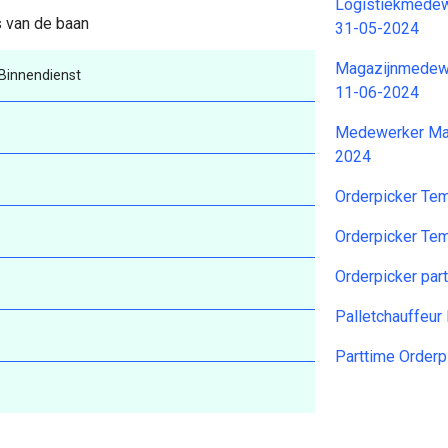
Logistiekmedewe
s van de baan
31-05-2024
Magazijnmedew
innendienst
11-06-2024
Medewerker Mat
2024
Orderpicker T
Orderpicker T
Orderpicker pa
Palletchauffeur
Parttime Order