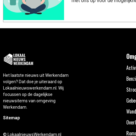
met ons op voor de mogelijkhe
Omg
Activ
Het laatste nieuws uit Werkendam
Benzi
volgen? Dat doe je uiteraard op
Lokaalnieuwswerkendam.nl. Wij
Stro
focussen op de dagelijkse
Gebe
nieuwsitems van omgeving
Werkendam.
Wand
Sitemap
Overl
Rom
© LokaalnieuwsWerkendam.nl