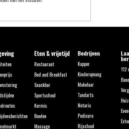
den van het insturen.
eving
Eten & vrijetijd
Bedrijven
Laa
ber
Kapper
iteiten
Restaurant
112 
Kinderopvang
neprijs
Bed and Breakfast
Ban
Makelaar
omstoring
Snackbar
Verg
Tandarts
dstijden
Sportschool
Huiz
Notaris
elroutes
Kermis
Eve
Pedicure
ijdensberichten
Bowlen
Exte
Rijschool
melmarkt
Massage