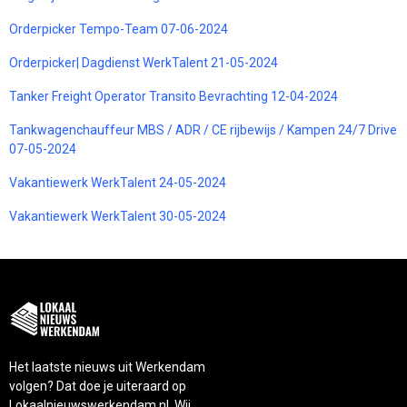
Orderpicker Tempo-Team 07-06-2024
Orderpicker| Dagdienst WerkTalent 21-05-2024
Tanker Freight Operator Transito Bevrachting 12-04-2024
Tankwagenchauffeur MBS / ADR / CE rijbewijs / Kampen 24/7 Drive
07-05-2024
Vakantiewerk WerkTalent 24-05-2024
Vakantiewerk WerkTalent 30-05-2024
Het laatste nieuws uit Werkendam
volgen? Dat doe je uiteraard op
Lokaalnieuwswerkendam.nl. Wij