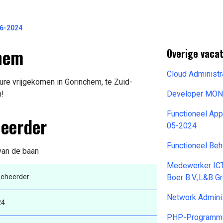
06-2024
chem
Overige vaca
Cloud Administ
re vrijgekomen in Gorinchem, te Zuid-
n!
Developer MON
Functioneel Ap
heerder
05-2024
Functioneel Be
 van de baan
Medewerker ICT
eheerder
Boer B.V.;L&B 
Network Admini
24
PHP-Programme