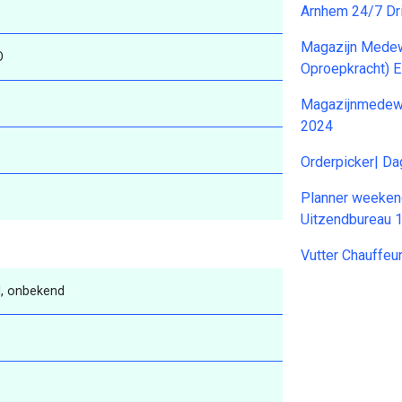
Arnhem 24/7 Dr
Magazijn Medew
O
Oproepkracht) E
Magazijnmedewer
2024
Orderpicker| D
Planner weeken
Uitzendbureau 
Vutter Chauffeu
, onbekend