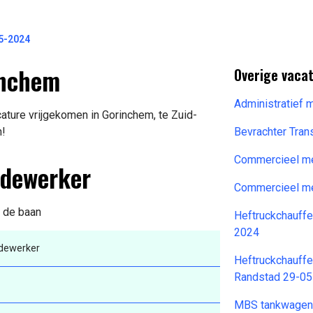
5-2024
inchem
Overige vaca
Administratief
ture vrijgekomen in Gorinchem, te Zuid-
n!
Bevrachter Tran
Commercieel m
edewerker
Commercieel m
n de baan
Heftruckchauff
2024
dewerker
Heftruckchauffe
Randstad 29-0
MBS tankwagenc