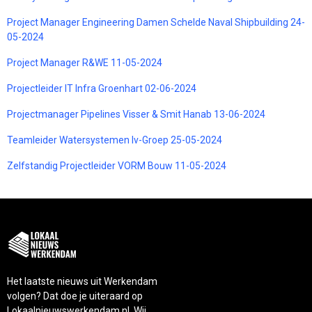
Project Manager Engineering Damen Schelde Naval Shipbuilding 24-
05-2024
Project Manager R&WE 11-05-2024
Projectleider IT Infra Groenhart 02-06-2024
Projectmanager Pipelines Visser & Smit Hanab 13-06-2024
Teamleider Watersystemen Iv-Groep 25-05-2024
Zelfstandig Projectleider VORM Bouw 11-05-2024
Het laatste nieuws uit Werkendam
volgen? Dat doe je uiteraard op
Lokaalnieuwswerkendam.nl. Wij