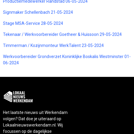
Productiemedewerker Randstad 06-05-2024
Signmaker Schellenbach 21-05-2024
Stage MSA-Service 28-05-2024
Tekenaar / Werkvoorbereider Goetheer & Huissoon 29-05-2024
Timmerman / Kozijnmonteur WerkTalent 23-05-2024
Werkvoorbereider Grondverzet Koninklijke Boskalis Westminster 01-
06-2024
Het laatste nieuws uit Werkendam
volgen? Dat doe je uiteraard op
Lokaalnieuwswerkendam.nl. Wij
focussen op de dagelijkse