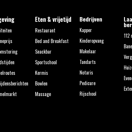
eving
Eten & vrijetijd
Bedrijven
Laa
ber
Kapper
iteiten
Restaurant
112 
Kinderopvang
neprijs
Bed and Breakfast
Ban
Makelaar
omstoring
Snackbar
Verg
Tandarts
dstijden
Sportschool
Huiz
Notaris
elroutes
Kermis
Eve
Pedicure
ijdensberichten
Bowlen
Exte
Rijschool
melmarkt
Massage