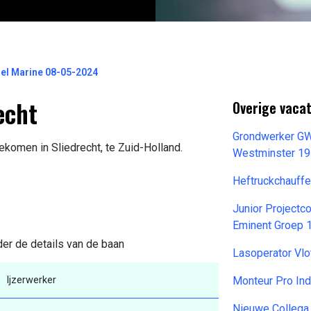
sel Marine 08-05-2024
echt
Overige vaca
Grondwerker GWW
ekomen in Sliedrecht, te Zuid-Holland.
Westminster 1
Heftruckchauff
Junior Projectc
Eminent Groep 
der de details van de baan
Lasoperator Vlo
Ijzerwerker
Monteur Pro In
Nieuwe Collega 