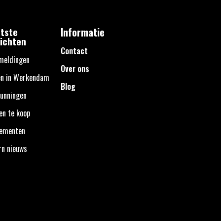
tste
Informatie
ichten
Contact
meldingen
Over ons
en in Werkendam
Blog
unningen
en te koop
nementen
rn nieuws