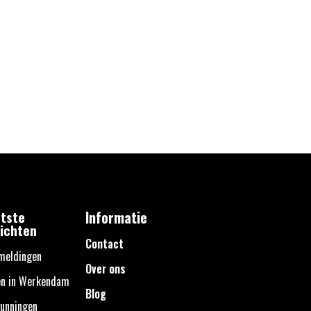
tste
Informatie
ichten
Contact
meldingen
Over ons
en in Werkendam
Blog
unningen