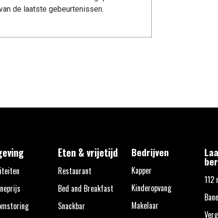
van de laatste gebeurtenissen.
eving
Eten & vrijetijd
Bedrijven
Laa
ber
Kapper
iteiten
Restaurant
112 
Kinderopvang
neprijs
Bed and Breakfast
Ban
Makelaar
omstoring
Snackbar
Verg