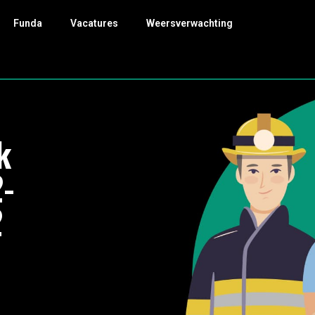
Funda
Vacatures
Weersverwachting
k
-
2