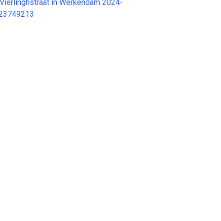
Vierlinghstraat in Werkendam 2024-
 23749213