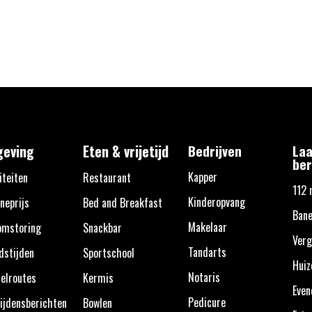
eving
Eten & vrijetijd
Bedrijven
Laa
ber
Kapper
iteiten
Restaurant
112 
Kinderopvang
neprijs
Bed and Breakfast
Ban
Makelaar
omstoring
Snackbar
Verg
Tandarts
dstijden
Sportschool
Huiz
Notaris
elroutes
Kermis
Eve
Pedicure
ijdensberichten
Bowlen