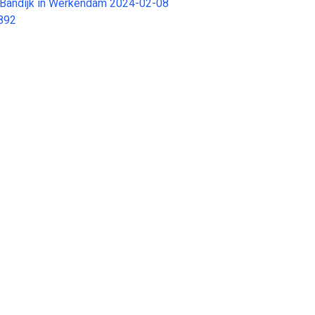
 Bandijk in Werkendam 2024-02-08
892