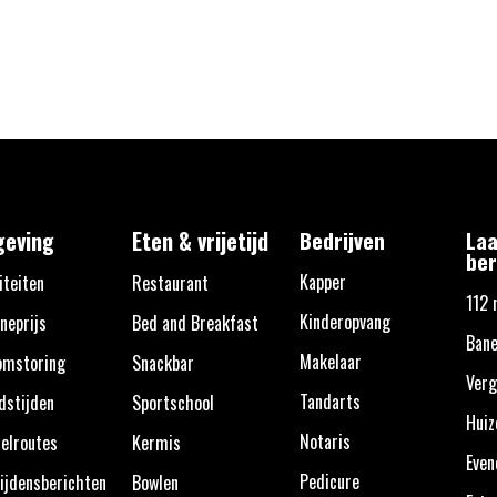
eving
Eten & vrijetijd
Bedrijven
Laa
ber
Kapper
iteiten
Restaurant
112 
Kinderopvang
neprijs
Bed and Breakfast
Ban
Makelaar
omstoring
Snackbar
Verg
Tandarts
dstijden
Sportschool
Huiz
Notaris
elroutes
Kermis
Eve
Pedicure
ijdensberichten
Bowlen