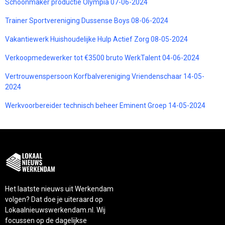
Schoonmaker productie Olympia 07-06-2024
Trainer Sportvereniging Dussense Boys 08-06-2024
Vakantiewerk Huishoudelijke Hulp Actief Zorg 08-05-2024
Verkoopmedewerker tot €3500 bruto WerkTalent 04-06-2024
Vertrouwenspersoon Korfbalvereniging Vriendenschaar 14-05-
2024
Werkvoorbereider technisch beheer Eminent Groep 14-05-2024
Het laatste nieuws uit Werkendam
volgen? Dat doe je uiteraard op
Lokaalnieuwswerkendam.nl. Wij
focussen op de dagelijkse