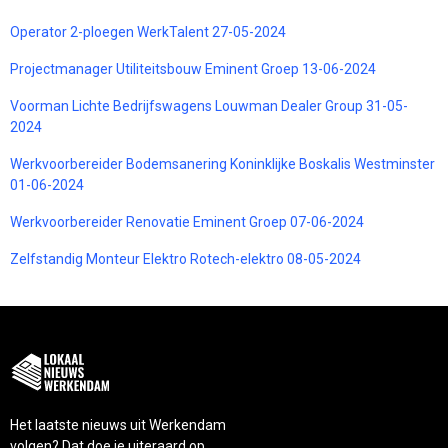
Operator 2-ploegen WerkTalent 27-05-2024
Projectmanager Utiliteitsbouw Eminent Groep 13-06-2024
Voorman Lichte Bedrijfswagens Louwman Dealer Group 31-05-
2024
Werkvoorbereider Bodemsanering Koninklijke Boskalis Westminster
01-06-2024
Werkvoorbereider Renovatie Eminent Groep 07-06-2024
Zelfstandig Monteur Elektro Rotech-elektro 08-05-2024
Het laatste nieuws uit Werkendam
volgen? Dat doe je uiteraard op