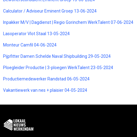
Calculator / Adviseur Eminent Groep 13-06-2024
Inpakker M/V | Dagdienst | Regio Gorinchem WerkTalent 07-06-2024
Lasoperator Vlot Staal 13-05-2024
Monteur Camfil 04-06-2024
Pijpfitter Damen Schelde Naval Shipbuilding 29-05-2024
Ploegleider Productie | 3-ploegen WerkTalent 23-05-2024
Productiemedewerker Randstad 06-05-2024
Vakantiewerk van nes + plaisier 04-05-2024