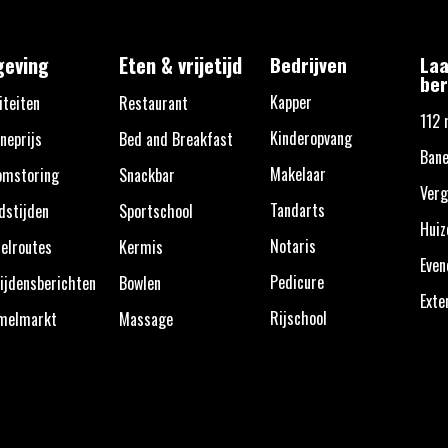
eving
Eten & vrijetijd
Bedrijven
Laa
ber
Kapper
iteiten
Restaurant
112 
Kinderopvang
neprijs
Bed and Breakfast
Ban
Makelaar
omstoring
Snackbar
Verg
Tandarts
dstijden
Sportschool
Huiz
Notaris
elroutes
Kermis
Eve
Pedicure
ijdensberichten
Bowlen
Exte
Rijschool
melmarkt
Massage