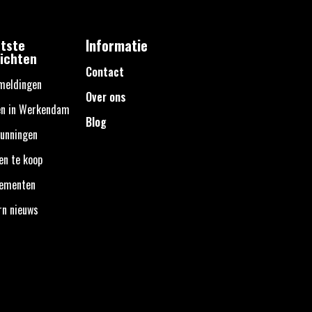
tste
Informatie
ichten
Contact
meldingen
Over ons
en in Werkendam
Blog
unningen
en te koop
nementen
rn nieuws