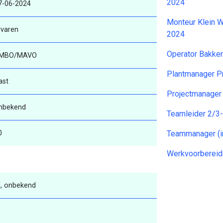
2024
7-06-2024
Monteur Klein 
rvaren
2024
Operator Bakker
MBO/MAVO
Plantmanager P
ast
Projectmanager
nbekend
Teamleider 2/3
0
Teammanager (i
Werkvoorbereid
, onbekend