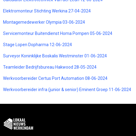
Elektromonteur Stichting Werkina 27-04-2024
Montagemedewerker Olympia 03-06-2024
Servicemonteur Buitendienst Homa Pompen 05-06-2024
Stage Lopen Dopharma 12-06-2024
Surveyor Koninklijke Boskalis Westminster 01-06-2024
Teamleider Bedrijfsbureau Hakwood 28-05-2024
Werkvoorbereider Certus Port Automation 08-06-2024
Werkvoorbereider infra (junior & senior) Eminent Groep 11-06-2024