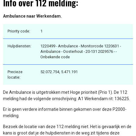
Info over 112 melding:
Ambulance naar Werkendam.
Priority code:
1
Hulpdiensten:
1220499 - Ambulance - Monitorcode 1220631 -
Ambulance - Oosterhout - 20-131 2029576 - -
Onbekende code
Precieze
52.072.754, 5.471.191
locatie:
De Ambulance is uitgetrokken met Hoge prioriteit (Prio 1). De 112
melding had de volgende omschrijving: A1 Werkendam rit: 136225.
Er is geen verdere informatie binnen gekomen over deze P2000-
melding.
Bezoek de locatie van deze 112 melding niet. Het is gevaarlijk en de
kans is groot dat je de hulpdiensten in de weg zit tijdens deze