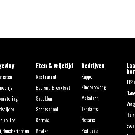
eving
Eten & vrijetijd
Bedrijven
Laa
ber
Kapper
iteiten
Restaurant
112 
Kinderopvang
neprijs
Bed and Breakfast
Ban
Makelaar
omstoring
Snackbar
Verg
Tandarts
dstijden
Sportschool
Huiz
Notaris
elroutes
Kermis
Eve
Pedicure
ijdensberichten
Bowlen