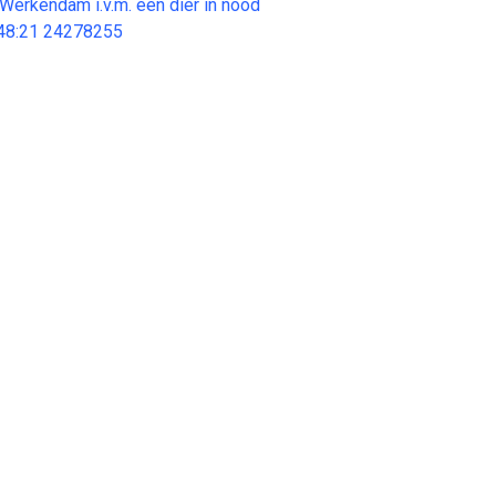
Werkendam i.v.m. een dier in nood
48:21 24278255