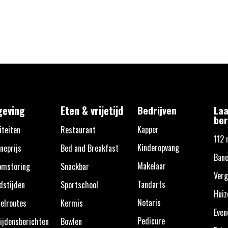
eving
Eten & vrijetijd
Bedrijven
Laa
ber
Kapper
iteiten
Restaurant
112 
Kinderopvang
neprijs
Bed and Breakfast
Ban
Makelaar
omstoring
Snackbar
Verg
Tandarts
dstijden
Sportschool
Huiz
Notaris
elroutes
Kermis
Eve
Pedicure
ijdensberichten
Bowlen