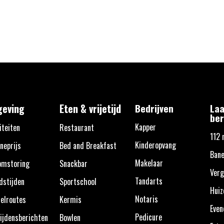
eving
Eten & vrijetijd
Bedrijven
Laa
ber
Kapper
iteiten
Restaurant
112 
Kinderopvang
neprijs
Bed and Breakfast
Ban
Makelaar
omstoring
Snackbar
Verg
Tandarts
dstijden
Sportschool
Huiz
Notaris
elroutes
Kermis
Eve
Pedicure
ijdensberichten
Bowlen