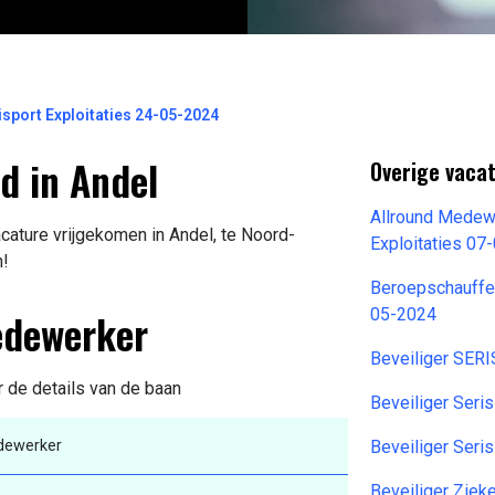
sport Exploitaties 24-05-2024
d in Andel
Overige vaca
Allround Medew
ture vrijgekomen in Andel, te Noord-
Exploitaties 07
n!
Beroepschauffe
edewerker
05-2024
Beveiliger SER
r de details van de baan
Beveiliger Seri
ewerker
Beveiliger Seri
Beveiliger Zie