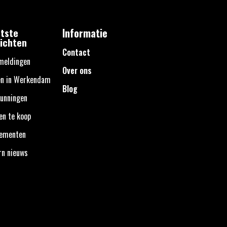
tste
Informatie
ichten
Contact
meldingen
Over ons
en in Werkendam
Blog
unningen
en te koop
nementen
rn nieuws