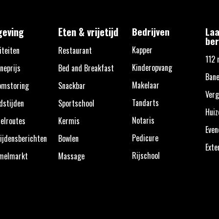
eving
Eten & vrijetijd
Bedrijven
Laa
ber
Kapper
iteiten
Restaurant
112 
Kinderopvang
neprijs
Bed and Breakfast
Ban
Makelaar
omstoring
Snackbar
Verg
Tandarts
dstijden
Sportschool
Huiz
Notaris
elroutes
Kermis
Eve
Pedicure
ijdensberichten
Bowlen
Exte
Rijschool
melmarkt
Massage