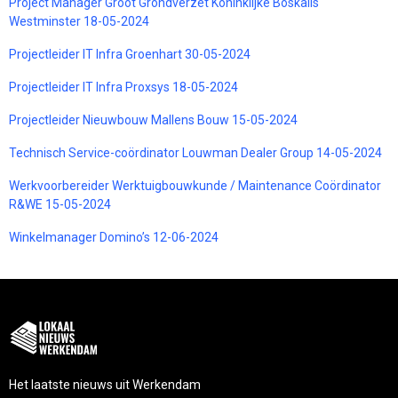
Project Manager Groot Grondverzet Koninklijke Boskalis
Westminster 18-05-2024
Projectleider IT Infra Groenhart 30-05-2024
Projectleider IT Infra Proxsys 18-05-2024
Projectleider Nieuwbouw Mallens Bouw 15-05-2024
Technisch Service-coördinator Louwman Dealer Group 14-05-2024
Werkvoorbereider Werktuigbouwkunde / Maintenance Coördinator
R&WE 15-05-2024
Winkelmanager Domino’s 12-06-2024
Het laatste nieuws uit Werkendam