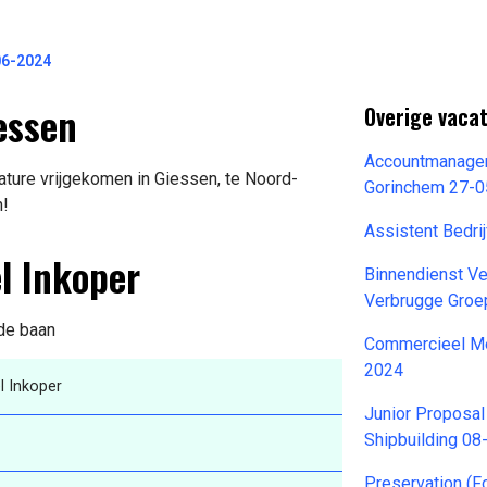
06-2024
iessen
Overige vaca
Accountmanage
ature vrijgekomen in Giessen, te Noord-
Gorinchem 27-
n!
Assistent Bedri
l Inkoper
Binnendienst Ve
Verbrugge Groe
 de baan
Commercieel Me
2024
l Inkoper
Junior Proposa
Shipbuilding 0
Preservation (F