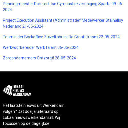
Penningmeester Dordrechtse Gymnastiekvereniging Sparta 09-06-
2024
Project Execution Assistant (Administratief Medewerker Stainalloy
Nederland 21-05-2024
Teamleider Backoffice Zuivelfabriek De Graafstroom 22-05-2024
Werkvoorbereider WerkTalent 06-05-2024
Zorgondernemers Ontzorgt! 28-05-2024
Het laatste nieuws uit Werkendam
volgen? Dat doe je uiteraard op
Lokaalnieuwswerkendam.nl. Wij
focussen op de dagelijkse