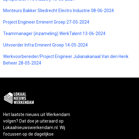
Monteurs Bakker Sliedrecht Electro Industrie 08-06-2024
Project Engineer Eminent Groep 27-05-2024
Teammanager (inzameling) WerkTalent 13-06-2024
Uitvoerder Infra Eminent Groep 14-05-2024
Werkvoorbereider/Project Engineer Julianakanaal Van den Herik
Beheer 28-05-2024
Het laatste nieuws uit Werkendam
volgen? Dat doe je uiteraard op
Lokaalnieuwswerkendam.nl. Wij
focussen op de dagelijkse