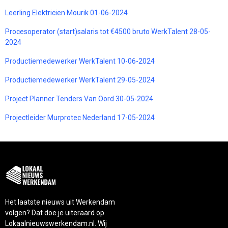
Leerling Elektricien Mourik 01-06-2024
Procesoperator (start)salaris tot €4500 bruto WerkTalent 28-05-
2024
Productiemedewerker WerkTalent 10-06-2024
Productiemedewerker WerkTalent 29-05-2024
Project Planner Tenders Van Oord 30-05-2024
Projectleider Murprotec Nederland 17-05-2024
Het laatste nieuws uit Werkendam
volgen? Dat doe je uiteraard op
Lokaalnieuwswerkendam.nl. Wij