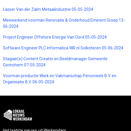
Lasser Van der Zalm Metaalindustrie 05-05-2024
Meewerkend voorman Renovatie & Onderhoud Eminent Groep 13-
06-2024
Project Engineer Offshore Energie Van Oord 05-05-2024
Software Engineer PLC Informatica WR.nl Solliciteren 05-06-2024
Stagiair(e) Content Creator en Beeldmanager Gemeente
Gorinchem 07-05-2024
Voorman productie Werk en Vakmanschap Personeels B.V. en
Organisatie B.V. 06-05-2024
Het laatste nieuws uit Werkendam