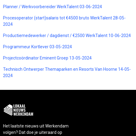
Planner / Werkvoorbereider WerkTalent 03-06-2024
Procesoperator (start)salaris tot €4500 bruto WerkTalent 28-05-
2024
Productiemedewerker / dagdienst / €2500 WerkTalent 10-06-2024
Programmeur Kortlever 03-05-2024
Projectcoördinator Eminent Groep 13-05-2024
Technisch Ontwerper Themaparken en Resorts Van Hoorne 14-05-
2024
Het laatste nieuws uit Werkendam
volgen? Dat doe je uiteraard op