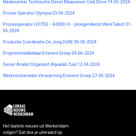
Medewerker Technische Dienst Maasoever Cold Store 19-05-2024
Proces Operator Olympia 03-06-2024
Procesoperator | €3750 – €4300 | 4 – ploegendienst WerkTalent 31-
05-2024
Productie Coördinator De Jong DUKE 06-06-2024
Projectontwikkelaar Eminent Groep 04-06-2024
Senior Analist Organisch Aqualab Zuid 12-04-2024
Werkvoorbereider Verwarming Eminent Groep 27-05-2024
Het laatste nieuws uit Werkendam
volgen? Dat doe je uiteraard op