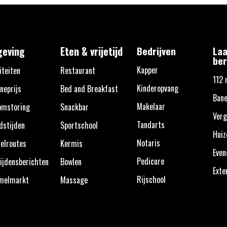
eving
Eten & vrijetijd
Bedrijven
Laa
ber
Kapper
iteiten
Restaurant
112 
Kinderopvang
neprijs
Bed and Breakfast
Ban
Makelaar
omstoring
Snackbar
Verg
Tandarts
dstijden
Sportschool
Huiz
Notaris
elroutes
Kermis
Eve
Pedicure
ijdensberichten
Bowlen
Exte
Rijschool
melmarkt
Massage