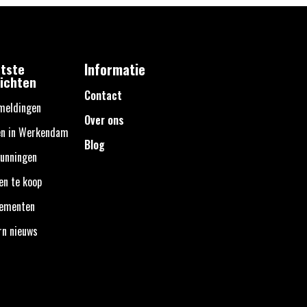
tste
Informatie
ichten
Contact
meldingen
Over ons
en in Werkendam
Blog
unningen
en te koop
nementen
rn nieuws