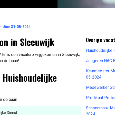
yndion 31-05-2024
on in Sleeuwijk
Overige vaca
Huishoudelijke 
Er is een vacature vrijgekomen in Sleeuwijk,
an de baan!
Jongeren NAC 
Keurmeester Mo
 Huishoudelijke
05-2024
Medewerker Sc
Predikant Prot
an de baan
Schoonmaak Med
jke Dienst
2024