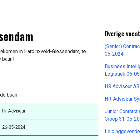
essendam
Overige vaca
(Senior) Contra
ijgekomen in Hardinxveld-Giessendam, te
05-2024
e baan!
Business Intelli
Logistiek 06-0
HR Adviseur A
n de baan
HR-Adviseur Sy
Hr Adviseur
Junior Contract
Groep 31-05-2
26-05-2024
Leidinggevende