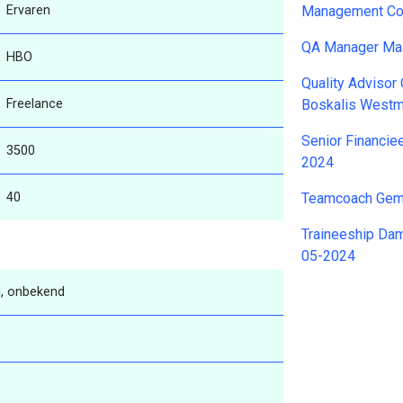
Ervaren
Management Con
QA Manager Maa
HBO
Quality Advisor
Freelance
Boskalis Westm
Senior Financie
3500
2024
40
Teamcoach Gem
Traineeship Dam
05-2024
, onbekend