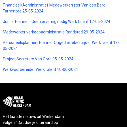
Financieel/Administratief Medewerker(ster Van den Berg
Farmstore 25-05-2024
Junior Planner | Geen ervaring nodig WerkTalent 12-06-2024
Medewerker verkoopadministratie Randstad 29-05-2024
Personeelsplanner | Planner Ongediertebestrijder WerkTalent 13-
05-2024
Project Secretary Van Oord 05-05-2024
Werkvoorbereider WerkTalent 10-06-2024
Het laatste nieuws uit Werkendam
volgen? Dat doe je uiteraard op