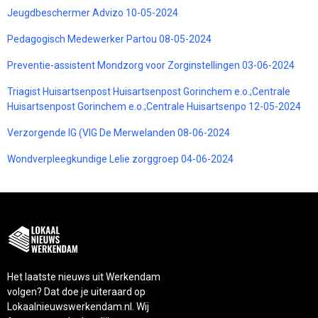
Jeugdbeschermer Advizo 10-05-2024
Pedagogisch Medewerker Partou 08-05-2024
Preventie-assistent Mondzorg voor Zorginstellingen 03-06-2024
Triagist Huisartsenpost Huisartsenpost Gorinchem e.o.;Centrale
Huisartsenpost Gorinchem e.o.;Centrale Huisartsenpo 12-05-2024
Verzorgende IG (VIG De Merwelanden 08-06-2024
Wondverpleegkundige Lelie zorggroep 04-06-2024
Het laatste nieuws uit Werkendam
volgen? Dat doe je uiteraard op
Lokaalnieuwswerkendam.nl. Wij