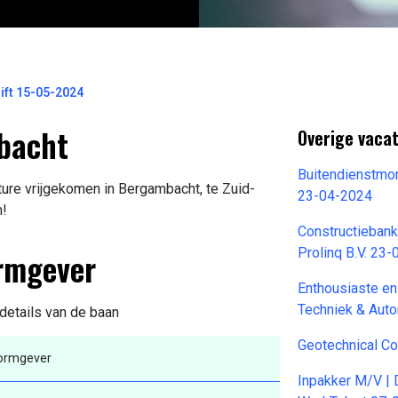
ift 15-05-2024
bacht
Overige vaca
Buitendienstmon
ure vrijgekomen in Bergambacht, te Zuid-
23-04-2024
n!
Constructiebank
ormgever
Prolinq B.V. 23
Enthousiaste en
Techniek & Aut
 details van de baan
Geotechnical Co
Vormgever
Inpakker M/V | 