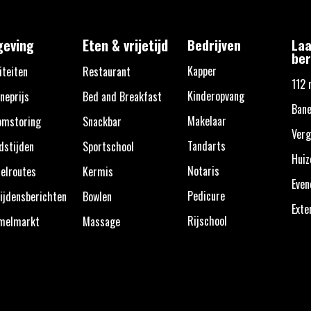
eving
Eten & vrijetijd
Bedrijven
Laa
ber
Kapper
iteiten
Restaurant
112 
Kinderopvang
neprijs
Bed and Breakfast
Ban
Makelaar
omstoring
Snackbar
Verg
Tandarts
dstijden
Sportschool
Huiz
Notaris
elroutes
Kermis
Eve
Pedicure
ijdensberichten
Bowlen
Exte
Rijschool
melmarkt
Massage