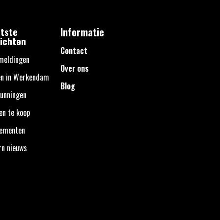
tste
Informatie
ichten
Contact
meldingen
Over ons
en in Werkendam
Blog
unningen
en te koop
nementen
rn nieuws