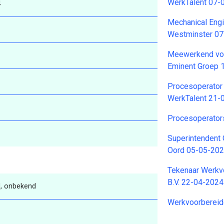
WerkTalent 07-
4
Mechanical Engi
Westminster 0
Meewerkend vo
Eminent Groep 
Procesoperator (
WerkTalent 21-
Procesoperator
Superintendent 
Oord 05-05-20
Tekenaar Werkvo
B.V. 22-04-2024
, onbekend
Werkvoorberei