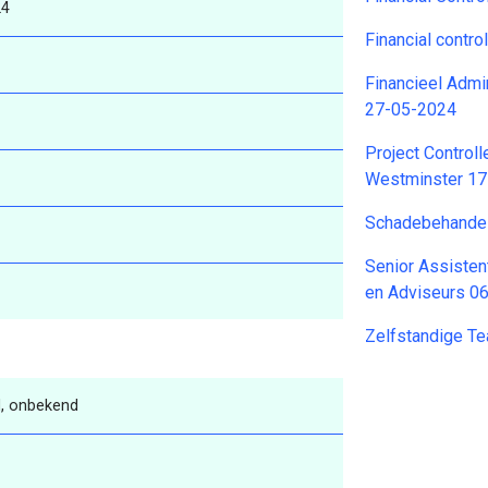
24
Financial contr
Financieel Adm
27-05-2024
Project Controll
Westminster 1
Schadebehandel
Senior Assisten
en Adviseurs 0
Zelfstandige T
, onbekend