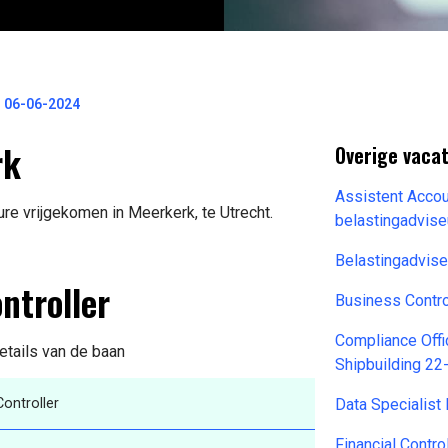
n 06-06-2024
rk
Overige vaca
Assistent Accou
ure vrijgekomen in Meerkerk, te Utrecht.
belastingadvis
Belastingadvis
ntroller
Business Contro
Compliance Off
etails van de baan
Shipbuilding 2
Controller
Data Specialis
Financial Contr