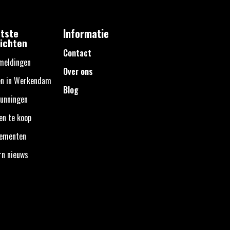
tste
Informatie
ichten
Contact
meldingen
Over ons
en in Werkendam
Blog
unningen
en te koop
nementen
rn nieuws