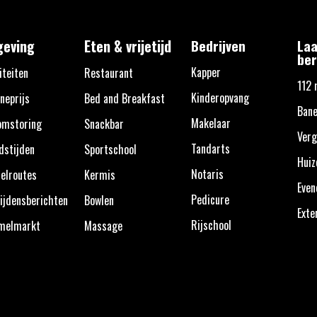
eving
Eten & vrijetijd
Bedrijven
Laa
ber
Kapper
iteiten
Restaurant
112 
Kinderopvang
neprijs
Bed and Breakfast
Ban
Makelaar
omstoring
Snackbar
Verg
Tandarts
dstijden
Sportschool
Huiz
Notaris
elroutes
Kermis
Eve
Pedicure
ijdensberichten
Bowlen
Exte
Rijschool
melmarkt
Massage