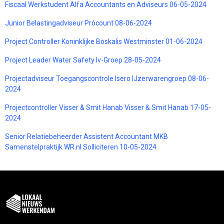
Fiscaal Werkstudent Alfa Accountants en Adviseurs 06-05-2024
Junior Belastingadviseur Prócount 08-06-2024
Project Controller Koninklijke Boskalis Westminster 01-06-2024
Project Leader Water Safety Iv-Groep 28-05-2024
Projectadviseur Toegangscontrole Isero IJzerwarengroep 08-06-
2024
Projectcontroller Visser & Smit Hanab Visser & Smit Hanab 17-05-
2024
Senior Relatiebeheerder Assistent Accountant MKB
Samenstelpraktijk WR.nl Solliciteren 10-05-2024