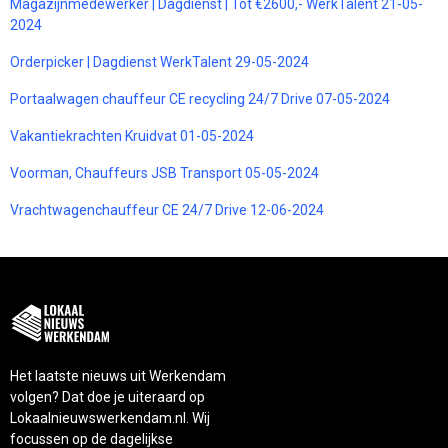
Magazijnmedewerker | Dagdienst | Tot €2600,- WerkTalent 21-05-
2024
Orderpicker | Dagdienst WerkTalent 29-05-2024
Portaalwagen chauffeur CE recycling 24/7 Drive 07-05-2024
Vakantiekrachten Kruidvat 01-05-2024
Voorman, Chauffeurs JSB Transport 05-05-2024
Vrachtwagenchauffeur CE 24/7 Drive 12-06-2024
Het laatste nieuws uit Werkendam
volgen? Dat doe je uiteraard op
Lokaalnieuwswerkendam.nl. Wij
focussen op de dagelijkse