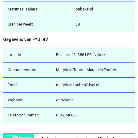
Maximaal salaris:
onbekend
Uren per week:
38
Gegevens van FYGI BV
Locatie:
Pelenerf 12, 3861 PR, Nijkerk
Contactpersoon:
Marjolein Touber Marjolein Touber
Email:
marjolein.touber@fygi.nl
Website:
onbekend
Telefoonnummer:
654274666