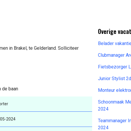
Overige vaca
Belader vakanti
en in Brakel, te Gelderland. Solliciteer
Clubmanager Ar
Fietsbezorger 
Junior Stylist 
n de baan
Monteur elektr
Schoonmaak Med
rter
2024
-05-2024
Teammanager In
2024