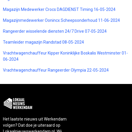
Magazijn Medewerker Crocs DAGDIENST Timing 16-05-2024
Magazijnmedewerker Oonincx Scheepsonderhoud 11-06-2024
Rangeerder wisselende diensten 24/7 Drive 07-05-2024
Teamleider magazijn Randstad 08-05-2024
Vrachtwagenchauffeur Kipper Koninklijke Boskalis Westminster 01-
06-2024
Vrachtwagenchauffeur Rangeerder Olympia 22-05-2024
Het laatste nieuws uit Werkendam
volgen? Dat doe je uiteraard op
Lokaalnieuwswerkendam.nl. Wij