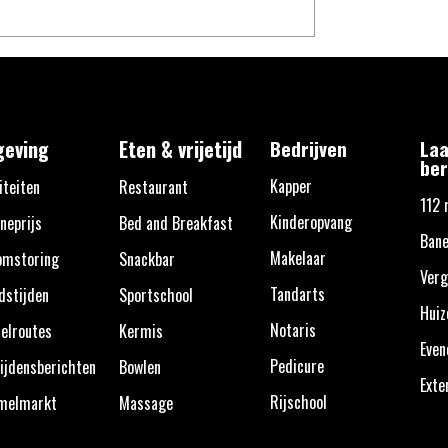
eving
Eten & vrijetijd
Bedrijven
Laa
ber
Kapper
iteiten
Restaurant
112 
Kinderopvang
neprijs
Bed and Breakfast
Ban
Makelaar
omstoring
Snackbar
Verg
Tandarts
dstijden
Sportschool
Huiz
Notaris
elroutes
Kermis
Eve
Pedicure
ijdensberichten
Bowlen
Exte
Rijschool
melmarkt
Massage