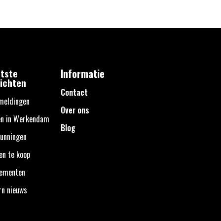
tste
Informatie
ichten
Contact
meldingen
Over ons
en in Werkendam
Blog
unningen
en te koop
nementen
rn nieuws