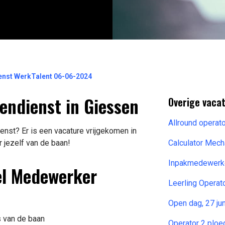
nst WerkTalent 06-06-2024
ndienst in Giessen
Overige vaca
Allround opera
st? Er is een vacature vrijgekomen in
 jezelf van de baan!
Calculator Mec
Inpakmedewerke
el Medewerker
Leerling Opera
Open dag, 27 ju
s van de baan
Operator 2 ploe