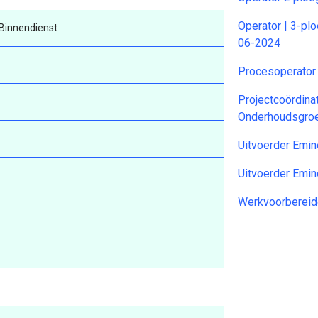
Operator | 3-pl
innendienst
06-2024
Procesoperator
Projectcoördina
Onderhoudsgro
Uitvoerder Emi
Uitvoerder Emi
Werkvoorbereid