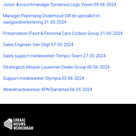
Junior Accountmanager Dynamics Logic Vision 09-06-2024
Manager Planmatig Onderhoud SW de specialist in
vastgoedverbetering 31-05-2024
Preservation (Food & Personal Care Corbion Group 31-05-2024
Sales Engineer Van Stigt 07-05-2024
Sales support medewerker Tempo-Team 27-05-2024
Strategisch Inkoper Louwman Dealer Group 06-06-2024
Support medewerker Olympia 03-06-2024
Winkelmedewerker, KPN Randstad 06-05-2024