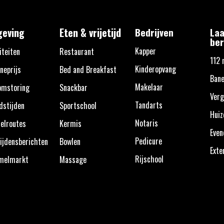
eving
Eten & vrijetijd
Bedrijven
Laa
ber
Kapper
iteiten
Restaurant
112 
Kinderopvang
neprijs
Bed and Breakfast
Ban
Makelaar
omstoring
Snackbar
Verg
Tandarts
dstijden
Sportschool
Huiz
Notaris
elroutes
Kermis
Eve
Pedicure
ijdensberichten
Bowlen
Exte
Rijschool
melmarkt
Massage