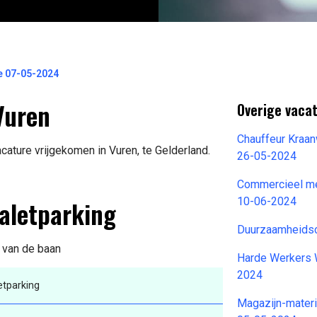
ve 07-05-2024
Vuren
Overige vaca
Chauffeur Kraan
cature vrijgekomen in Vuren, te Gelderland.
26-05-2024
Commercieel me
Valetparking
10-06-2024
Duurzaamheids
s van de baan
Harde Werkers 
2024
etparking
Magazijn-mater