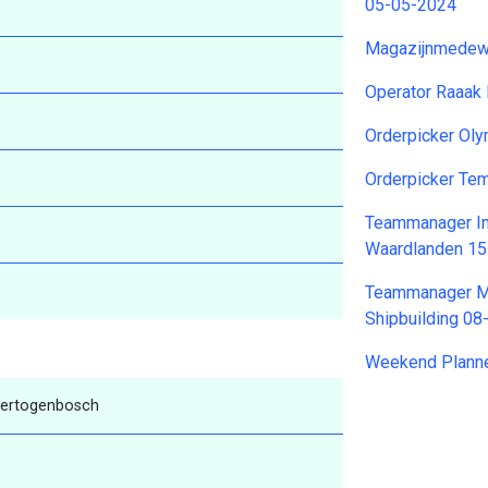
05-05-2024
Magazijnmedewe
Operator Raaak
Orderpicker Ol
Orderpicker T
Teammanager In
Waardlanden 1
Teammanager M
Shipbuilding 0
Weekend Planne
Hertogenbosch