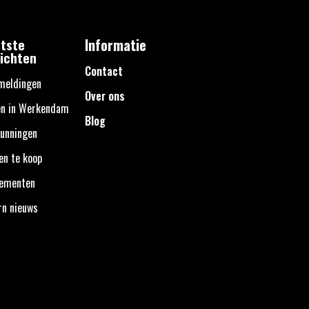
tste
Informatie
ichten
Contact
meldingen
Over ons
en in Werkendam
Blog
unningen
en te koop
nementen
rn nieuws