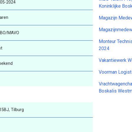
-05-2024
Koninklijke Bos
aren
Magazijn Medew
Magazijnmedewe
BO/MAVO
Monteur Techni
st
2024
Vakantiewerk W
bekend
Voorman Logist
Vrachtwagenchau
Boskalis Westm
5BJ, Tilburg