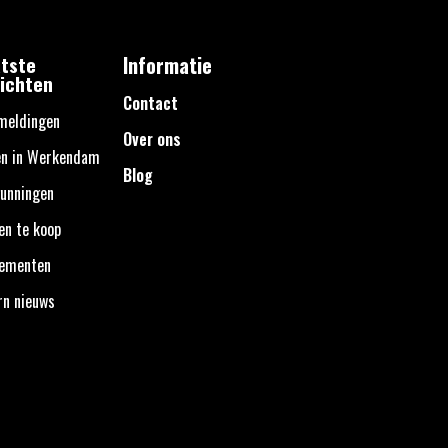
tste
Informatie
ichten
Contact
meldingen
Over ons
en in Werkendam
Blog
unningen
en te koop
nementen
rn nieuws