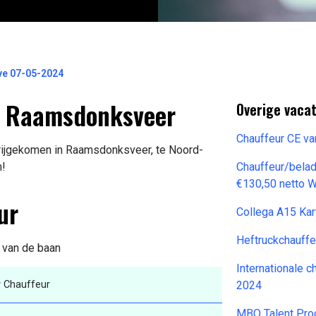
ve 07-05-2024
n Raamsdonksveer
Overige vaca
Chauffeur CE va
vrijgekomen in Raamsdonksveer, te Noord-
n!
Chauffeur/belad
€130,50 netto 
ur
Collega A15 Ka
Heftruckchauffe
s van de baan
Internationale 
v Chauffeur
2024
MBO Talent Pro