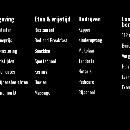
eving
Eten & vrijetijd
Bedrijven
Laa
ber
Kapper
iteiten
Restaurant
112 
Kinderopvang
neprijs
Bed and Breakfast
Ban
Makelaar
omstoring
Snackbar
Verg
Tandarts
dstijden
Sportschool
Huiz
Notaris
elroutes
Kermis
Eve
Pedicure
ijdensberichten
Bowlen
Exte
Rijschool
melmarkt
Massage