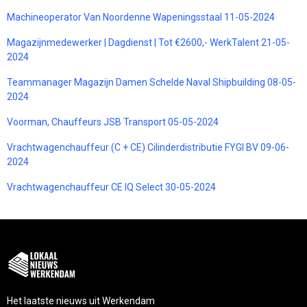
Machineoperator Van Noordenne Wapeningsstaal 11-05-2024
Magazijnmedewerker | Dagdienst | Tot €2600,- WerkTalent 21-05-
2024
Teammanager Magazijn Damen Schelde Naval Shipbuilding 08-05-
2024
Voorman, Chauffeurs JSB Transport 05-05-2024
Vrachtwagenchauffeur (C + CE) Cilinderdistributie FYGI BV 09-06-
2024
Vrachtwagenchauffeur CE IQ Select 30-05-2024
Het laatste nieuws uit Werkendam