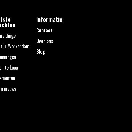
tste
Informatie
ichten
Contact
meldingen
Over ons
en in Werkendam
Blog
unningen
en te koop
nementen
rn nieuws