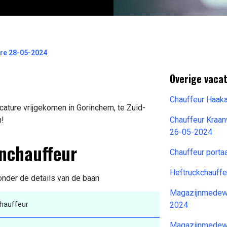
are 28-05-2024
Overige vaca
Chauffeur Haak
ature vrijgekomen in Gorinchem, te Zuid-
n!
Chauffeur Kraan
26-05-2024
enchauffeur
Chauffeur port
Heftruckchauff
onder de details van de baan
Magazijnmedewe
hauffeur
2024
Magazijnmedewe