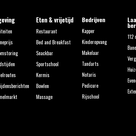
eving
Eten & vrijetijd
Bedrijven
Laa
ber
Kapper
iteiten
Restaurant
112 
Kinderopvang
neprijs
Bed and Breakfast
Ban
Makelaar
omstoring
Snackbar
Verg
Tandarts
dstijden
Sportschool
Huiz
Notaris
elroutes
Kermis
Eve
Pedicure
ijdensberichten
Bowlen
Exte
Rijschool
melmarkt
Massage